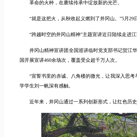
革命的火种，在赓续传承中绽放新的光芒。
“就是这把火，从秋收起义燃到了井冈山。”5月29
“跨越时空的井冈山精神”主题宣讲近日陆续走进江西
井冈山精神宣讲团全国巡讲临时党支部书记贺江华介
国开展宣讲460余场次，覆盖受众超千万人次。
“宣誓书里的赤诚、八角楼的微光，让我深入思考与
学学生刘一帆深有感触。
近年来，井冈山通过一系列创新形式，让红色历史“火