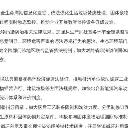
物全生命周期信息化监管，依法强化生活垃圾焚烧处理、固体废
过程实时动态监控。推动企业开展数智监控设备升级改造。
废物污染防治相关法律法规，加强从生产到处置各环节全链条监
恶意明显、环境危害严重的违法违规行为的惩治。生态环境部门
立健全跨部门跨地区联合监管执法机制，加大对跨省非法倾倒固
察。
境法典编纂和循环经济促进法修订。推动排污单位依法披露工业
物经营许可、建筑垃圾等方面法规规章。加快出台新能源汽车动
统计体系和评价制度。
调整指导目录，加大落后工艺装备限制和淘汰力度。分类制修订
生原料和固体废物判定条件。积极参与固体废物治理国际标准制
物循环利用及重金属污染治理关键技术研发，开展资源循环利用