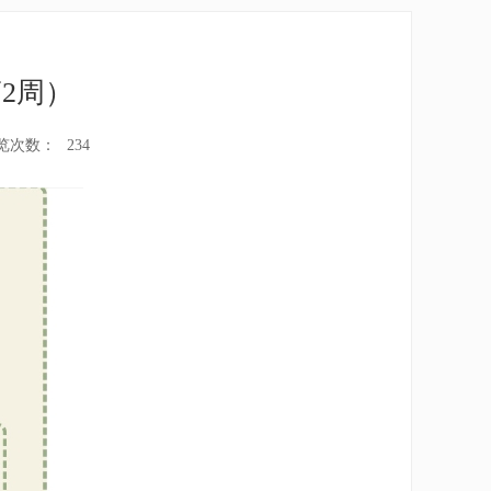
2周）
览次数：
234