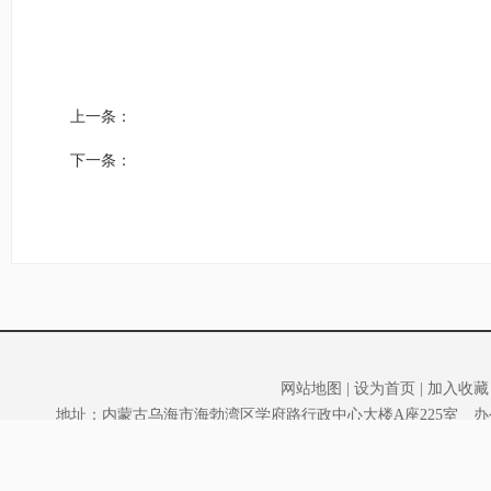
上一条：
下一条：
网站地图
|
设为首页
|
加入收藏
地址：内蒙古乌海市海勃湾区学府路行政中心大楼A座225室 办公室电话：0
CopyRight 2014 @ WuHai Inner Mongolia China Al
乌海市区域经济合作局版权所有 主办单位：乌