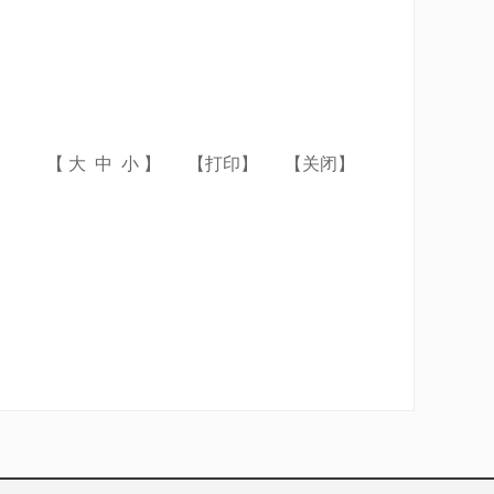
【
大
中
小
】
【
打印
】
【
关闭
】